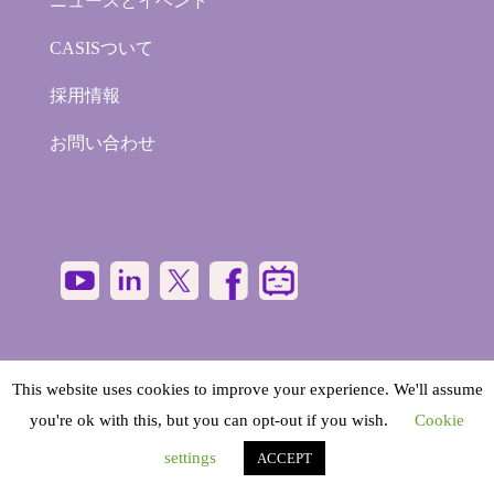
ニュースとイベント
CASISついて
採用情報
お問い合わせ
This website uses cookies to improve your experience. We'll assume
you're ok with this, but you can opt-out if you wish.
Cookie
©
2026
- CASIS - CArdiac Simulation & Imaging
settings
ACCEPT
Software | All Rights Reserved